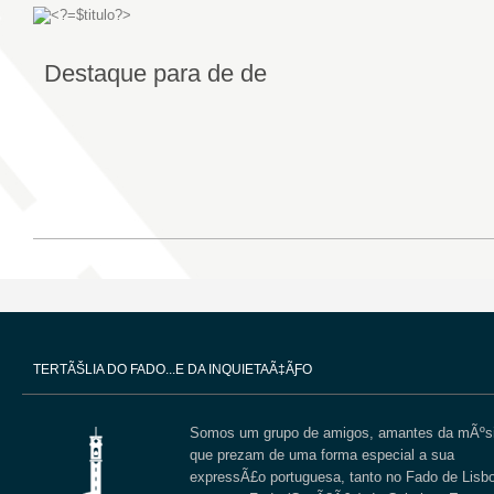
Destaque para
de
de
TERTÃŠLIA DO FADO...E DA INQUIETAÃ‡ÃƑO
Somos um grupo de amigos, amantes da mÃºs
que prezam de uma forma especial a sua
expressÃ£o portuguesa, tanto no Fado de Lisb