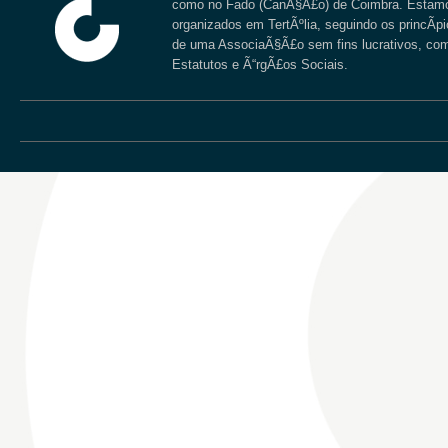
como no Fado (CanÃ§Ã£o) de Coimbra. Estam
organizados em TertÃºlia, seguindo os princÃ­p
de uma AssociaÃ§Ã£o sem fins lucrativos, co
Estatutos e Ã“rgÃ£os Sociais.